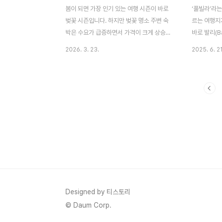
(한시장)와의 접근성은 좋은지 꼼꼼하게 따져
숙소는 대중교
봄이 되면 가장 인기 있는 여행 시즌이 바로
‘풀빌라’라는
봐야 합니다. 수많은 다낭 숙소 중에서도 한
씻고 자기 쾌
벚꽃 시즌입니다. 하지만 벚꽃 명소 주변 숙
르는 여행지
국인 여행객..
만 원..
박은 수요가 급증하면서 가격이 크게 상승하
바로 발리(B
고 예약도 빠르게 마감됩니다.특히 서울, 경
리는 아시아
2026. 3. 23.
2025. 6. 21
주, 진해, 부산 등 벚꽃 명소는 숙소 경쟁이 치
그 중심에는
열하기 때문에 숙박 예약 전략을 잘 세우는
(Pool Vi
것이 매우 중요합니다.벚꽃 시즌 숙박 가격이
리, 자연 속
비싼 이유벚꽃 시즌은 대표적인 여행 성수기
혼여행, 가족
로 분류됩니다.짧은 기간에 수요 집중관광객
는 완벽한 
급증주말 예약 폭주숙소 공급 부족이로 인해
발리 풀빌라의
평소보다 숙박 가격이 2배 이상 상승하는 경
체계적으로 
우도 많습니다.숙박 예약 최적 시기벚꽃 시즌
매력 – 리
숙소는 최소 1~2개월 전에 예약하는 것이 좋
① 프라이버
습니다.최적 예약 시기 : 1~2개월 전늦어도
부 시선 없는
2~3주 전 예약주말은 더 빠른 예약 필요특히
연과 하나 
인기 지역은 조기 마감되는 경우가 많습니다.
운영: 객실 
Designed by 티스토리
숙박 비용..
빌라는 ..
© Daum Corp.