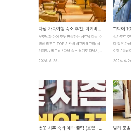
다낭 가족여행 숙소 추천: 미케비치 앞 수영장 리조트 및 풀빌라 베스트 3
부모님과 아이 모두 만족하는 베트남 다낭 수
싱가포르 호
영장 리조트 TOP 3 완벽 비교카테고리: 세
다 잡은 가성
계여행 / 베트남 / 다낭 숙소 경기도 다낭시,
여행 / 동남
실패 없는 가족 여행 숙소를 찾아서비행시간
인적인 싱가
2026. 6. 26.
2026. 6. 2
4시간 반, 저렴한 물가, 그리고 세계 6대 해
을 갑니다동
변으로 꼽히는 미케비치의 아름다운 풍경까
전한 나라 싱
지. 베트남 다낭은 한국인들에게 '경기도 다
고 막상 호텔
낭시'라고 불릴 만큼 가장 사랑받는 국민 해
30~40만
외 여행지입니다. 특히 부모님을 모시고 가는
비에 헉 소리
효도 여행이나 어린아이를 동반한 가족 여행
즈 같은 최
지로 이만한 곳이 없죠.다낭 여행의 만족도는
좋지만, 여행
**'어떤 리조트를 선택하느냐'**에 따라
리 지갑 사
180도 달라집니다. 수영장 시설은 잘 되어
의 핵심은 '
벚꽃 시즌 숙박 예약 꿀팁 (호텔 · 펜션 싸게 예약하는 방법)
있는지, 조식은 한국인 입맛에 맞는지, 시내
야경 보고, 