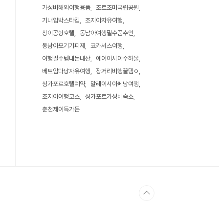
가성비해외여행용품
조르조미국립공원
기내압박스타킹
조지아자유여행
창이공항호텔
동남아여행필수품추언
동남아모기기피제
코카서스여행
여행필수템내돈내산
에어아시아수하물
베트암다낭자유여행
장거리비행꿀템ㅇ
싱가포르호텔예약
말레이시아페낭여행
조지아여행코스
싱가포르가성비숙소
춘천제이득가든