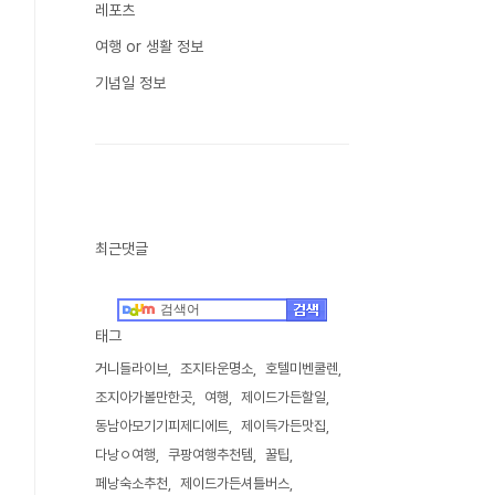
레포츠
여행 or 생활 정보
기념일 정보
최근댓글
태그
거니들라이브
조지타운명소
호텔미벤쿨렌
조지아가볼만한곳
여행
제이드가든할일
동남아모기기피제디에트
제이득가든맛집
다낭ㅇ여행
쿠팡여행추천템
꿀팁
페낭숙소추천
제이드가든셔틀버스