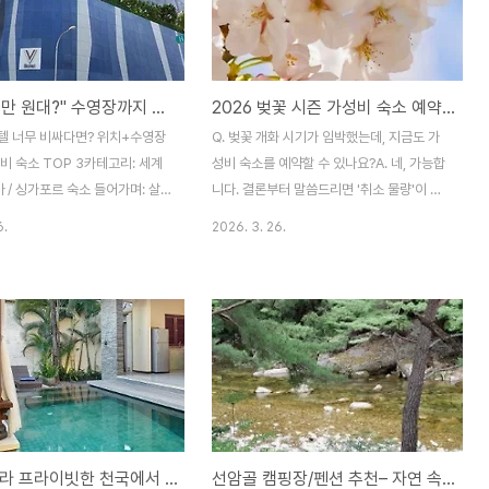
"1박에 10만 원대?" 수영장까지 있는 싱가포르 가성비 호텔 TOP 3 (V호텔 라벤더 외)
2026 벚꽃 시즌 가성비 숙소 예약 꿀팁: 아직 늦지 않은 할인코드 활용법
텔 너무 비싸다면? 위치+수영장
Q. 벚꽃 개화 시기가 임박했는데, 지금도 가
비 숙소 TOP 3카테고리: 세계
성비 숙소를 예약할 수 있나요?A. 네, 가능합
아 / 싱가포르 숙소 들어가며: 살
니다. 결론부터 말씀드리면 '취소 물량'이 쏟
포르 물가, 숙소에서 아껴야 맛집
아지는 숙박 7일 전을 공략하거나, 3월 말까
6.
2026. 3. 26.
남아시아에서 가장 깨끗하고 안
지 유효한 플랫폼별(야놀자, 여기어때, 아고
가포르. 하지만 비행기 표를 끊
다) 벚꽃 시즌 전용 할인코드를 적용하면 정
을 예약하려고 보면, 1박에
가 대비 15~20% 저렴하게 예약할 수 있습
 원을 훌쩍 넘는 무시무시한 숙박
니다.1. 벚꽃 시즌 숙소, '가성비'로 잡는 3가
가 절로 납니다. 마리나 베이 샌
지 팩트취소 기한 직전(D-7) 노리기: 대부분
고급 호텔에서 하루쯤 묵는 것도
의 숙소가 7일 전까지 무료 취소가 가능합니
 내내 비싼 숙소에 머물기엔 우
다. 방문 일주일 전 밤 10시~12시 사이에 접
정이 넉넉하지 않죠.싱가포르 여행
속하면 좋은 위치의 숙소가 급매물로 나옵니
하루 종일 밖에서 칠리크랩 먹고,
다.신규 오픈 숙소 공략: 벚꽃 명소 인근에 최
발리 풀빌라 프라이빗한 천국에서 누리는 휴식의 정수
선암골 캠핑장/펜션 추천– 자연 속 쉼표를 위한 힐링 숙소 가이드
꽉 차게 돌아다니는 것'입니다. 즉,
근 오픈한 신축 호텔이나 게스트하우스는 인