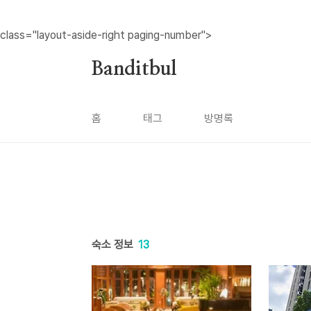
본문 바로가기
class="layout-aside-right paging-number">
Banditbul
홈
태그
방명록
숙소 정보
13