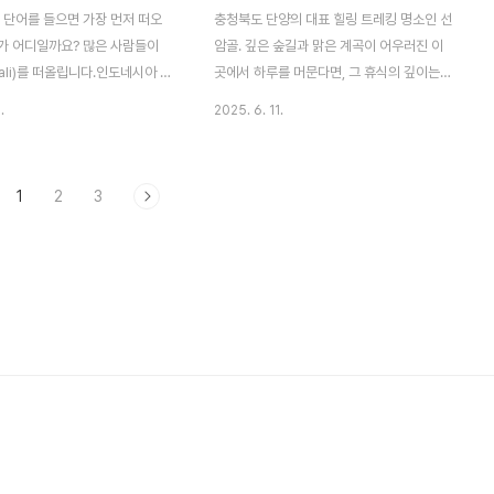
통(MRT)이 가깝고, 안전하며,
지도를 높이기 위해 시즌 중에도 오픈 특가
 단어를 들으면 가장 먼저 떠오
충청북도 단양의 대표 힐링 트레킹 명소인 선
적한 곳이면 충분합니다. 1박 10
프로모션을 진행하는 경우가 많습니다.비즈
가 어디일까요? 많은 사람들이
암골. 깊은 숲길과 맑은 계곡이 어우러진 이
니..
ali)를 떠올립니다.인도네시아 발
곳에서 하루를 머문다면, 그 휴식의 깊이는
 최고의 리조트 천국으로 불리며,
배가 됩니다.특히 선암골은 소백산 자락의 맑
.
2025. 6. 11.
 개별 수영장을 갖춘 풀빌라
은 공기, 계곡물, 조용한 숲을 바로 옆에 두고
lla)가 있습니다.프라이버시, 럭셔
숙박할 수 있는 캠핑장과 펜션이 다양하게 분
 힐링이 결합된 발리 풀빌라는신
포되어 있어 도심과 멀리 떨어진 진짜 휴식을
1
2
3
 여행, 커플 여행에 모두 어울리
찾는 이들에게 인기를 끌고 있습니다.이 콘텐
숙소 형태입니다.이 콘텐츠에서는
츠에서는 소제목 3가지(감성 캠핑장 추천 /
 특징, 지역별 추천, 예약 팁을
가족형 펜션 추천 / 프라이빗 숙소 추천)를 중
안내드립니다.1. 발리 풀빌라의
심으로 선암골 근처 숙소 BEST 6곳을 소개
조트와는 또 다른 프라이빗 럭셔리
합니다.1. 자연 그대로 즐기는 감성 캠핑장 추
시와 공간의 자유단독 수영장: 외
천① 선암골 오토캠핑장위치: 단양군 가곡면
 전용 풀야외 욕조 & 선베드: 자
두산리 651번지특징: 선암계곡 바로 옆 / 숲
되는 개방형 구조룸 서비스 중심
속 쉼터형 캠핑선암골 입구에 위치한 선암골
내 조식 제공, 룸 다이닝발리의 풀
오토캠핑장은 차량 진입이 가능하고, 계곡과
나..