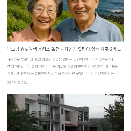
부모님 효도여행 호캉스 일정 – 자연과 힐링이 있는 제주 2박 3일
사랑하는 부모님께 드릴 최고의 선물은 값비싼 물건이 아니라, 함께하는 ‘시
간’과 ‘쉼’입니다. 특히 자연이 주는 위로와 호텔의 편안함이 어우러진 제주도는
부모님과 함께하는 효도여행지로 가장 이상적인 곳입니다. 이 콘텐츠에서는 편
안함, 감동, 자연, 식사, 건강을 모두 고려한 제주 2박 3일 호캉스 효도여행 일
2025. 5. 23.
정을 소개합니다1일차 – 도착 후 여유롭게 호텔에서 보내는 하루✈️ 11:00 – 제
주공항 도착 및 렌터카 픽업공항 근처 렌터카 예약 필수 (SUV나 세단 추천)부
모님께 불편함 없도록 차량 내부 쾌적하게 유지🍽️ 12:00 – 공항 근처 전복죽
or 고기국수 점심추천 식당: 네거리식당 / 삼대국수회관자극적이지 않고 부드
러운 메뉴 선택🏨 14:30 – 숙소 체크인 (중문 or 애월 지역 추천)추천 ..