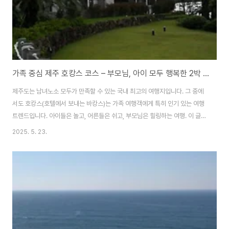
가족 중심 제주 호캉스 코스 – 부모님, 아이 모두 행복한 2박 3일 여정
제주도는 남녀노소 모두가 만족할 수 있는 국내 최고의 여행지입니다. 그 중에
서도 호캉스(호텔에서 보내는 바캉스)는 가족 여행객에게 특히 인기 있는 여행
트렌드입니다. 아이들은 놀고, 어른들은 쉬고, 부모님은 힐링하는 여행. 이 글에
서는 아이 동반 가족 / 부모님과의 동행 / 3세대 가족에게 딱 맞는 제주 2박 3
2025. 5. 23.
일 가족 호캉스 여행 코스를 안내합니다.1일차 – 입도 & 체크인, 호텔에서의 여
유로운 휴식✈️ 11:00 – 제주공항 도착 & 렌터카 픽업렌터카는 대형 SUV 또는
7~9인승 패밀리 차량 추천카시트 예약 필수 (유아/초등 자녀 동반 시)🍽️
12:00 – 공항 근처 점심 (현지 음식 체험)추천 메뉴: 전복돌솥밥, 고기국수, 갈
치조림식당 추천: 삼대국수회관 / 해녀의집🏨 14:30 – 숙소 체..