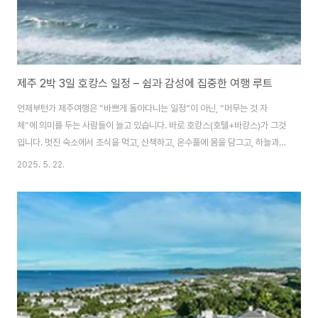
제주 2박 3일 호캉스 일정 – 쉼과 감성에 집중한 여행 루트
언제부턴가 제주여행은 “바쁘게 돌아다니는 일정”이 아닌, “머무는 것 자
체”에 의미를 두는 사람들이 늘고 있습니다. 바로 호캉스(호텔+바캉스)가 그것
입니다. 멋진 숙소에서 조식을 먹고, 산책하고, 온수풀에 몸을 담그고, 하늘과
바다를 바라보는 여정. 이 글에서는 바쁜 일정 대신 ‘쉼’을 중심으로 구성한 제
2025. 5. 22.
주 2박 3일 호캉스 여행 일정을 소개합니다.1일차 – 공항 도착 & 숙소 체크인,
호텔에서의 여유로운 오후✈️ 10:00 – 제주국제공항 도착가급적 오전 중 도착
항공권 예약렌터카는 미리 예약 후 공항 앞 픽업🍴 11:30 – 공항 근처 점심 (추
천: 동문시장 or 삼대국수)고기국수: 제주만의 육수와 수육이 어우러진 별미전
복돌솥밥: 공항 근처 현지 식당에서 고급스럽게 즐기기🏨 13:00 – 숙소 체..