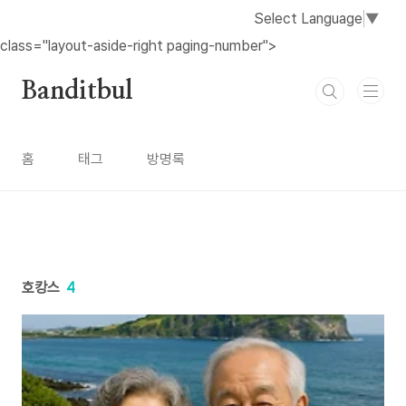
본문 바로가기
Select Language
▼
class="layout-aside-right paging-number">
Banditbul
홈
태그
방명록
호캉스
4