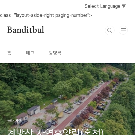
본문 바로가기
Select Language
▼
class="layout-aside-right paging-number">
Banditbul
홈
태그
방명록
국내여행
계방산 자연휴양림(홍천)