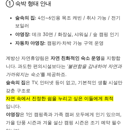
① 숙박 형태 안내
숲속의 집:
4인~6인용 목조 캐빈 / 취사 가능 / 전기
보일러
야영장:
데크 30면 / 화장실, 샤워실 / 숲 캠핑 인기
자동차 야영장:
캠핑카·차박 가능 구역 운영
계방산 자연휴양림은
자연 친화적인 숙소 운영
을 지향합
니다. 과도한 편의시설보다는
‘불편함을 감내하며 자연과
가까워지는 숙소’
를 제공하죠.
숲속의 집
은 TV, 인터넷 등이 없고, 기본적인 생활 시설만
갖춘 구조로
자연 속에서 진정한 쉼을 누리고 싶은 이들에게 최적
입니다.
야영장
은 1인 캠핑족과 가족 캠퍼 모두에게 인기 있으며,
가을 단풍 시즌과 겨울 설산 캠핑 시즌은 조기 예약 필수