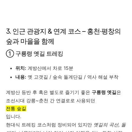
3. 인근 관광지 & 연계 코스 – 홍천·평창의
숲과 마을을 함께
① 구룡령 옛길 트레킹
위치:
계방산에서 차로 15분
내용:
옛 고갯길 / 숲속 돌계단길 / 역사 해설 부착
계방산 등반 후 혹은 별도로 즐기기 좋은
구룡령 옛길
은
조선시대 강릉~춘천 간 연결로로 사용되던
전통 숲길
입니다.
현대식 트레킹 코스처럼 정비되어 있지만
옛길의 곡선, 돌