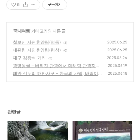
5
구독하기
'
국내여행
' 카테고리의 다른 글
칠보산 자연휴양림(영동)
2025.06.25
(3)
대관령 자연휴양림(평창)
2025.06.25
(0)
대구 김광석 거리
2025.06.24
(5)
광명동굴 – 버려진 탄광에서 미래형 관광지로
2025.06.19
재탄생한 기적
태안 신두리 해안사구 – 한국의 사막, 바람이
(4)
2025.06.18
만든 생태 예술
(5)
관련글