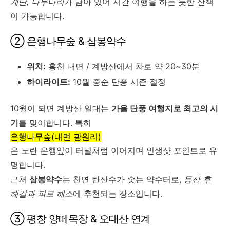
계단, 나무다리
가 남아 있어 시간 여행을 하는 듯한 산책
이 가능합니다.
② 은행나무숲 & 삼봉약수
위치:
홍천 내면 / 계방산에서 차로 약 20~30분
하이라이트:
10월 중순 단풍 시즌 절정
10월이 되면 계방산 일대는
가을 단풍 여행지로 최고의 시
기
를 맞이합니다. 특히
은행나무숲(내면 광원리)
은 노란 은행잎이 터널처럼 이어지며 인생샷 포인트로 유
명합니다.
근처
삼봉약수
는 천연 탄산수가 솟는 약수터로,
등산 후
해갈과 피로 해소
에 추천되는 장소입니다.
③ 평창 양떼목장 & 오대산 연계