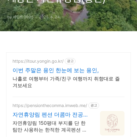
by 세인트 2025
2025. 6. 24.
https://itour.yongin.go.kr/
광고
이번 주말은 용인 한눈에 보는 용인,
나홀로 여행부터 가족/친구 여행까지 취향대로 즐
겨보세요
https://pensionthecomma.imweb.me/
광고
자연휴양림 펜션 더콤마 전공
간 딱한동 한팀만사용
자연휴양림 150평대 부지를 단 한
팀만 사용하는 한적한 계곡펜션 산
뷰 독채 풀빌라 럭셔리 패밀리 여