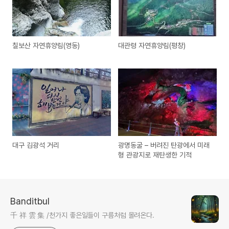
칠보산 자연휴양림(영동)
대관령 자연휴양림(평창)
대구 김광석 거리
광명동굴 – 버려진 탄광에서 미래
형 관광지로 재탄생한 기적
Banditbul
千 祥 雲 集 /천가지 좋은일들이 구름처럼 몰려온다.