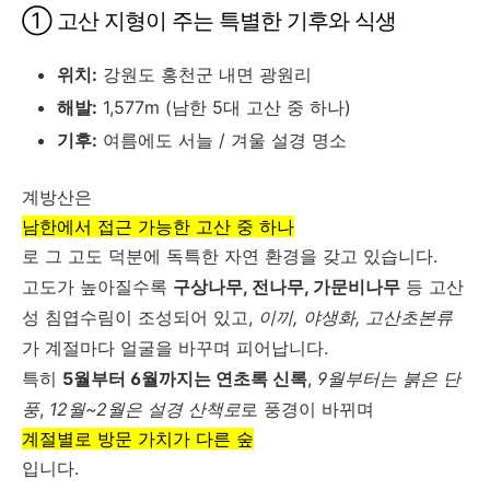
① 고산 지형이 주는 특별한 기후와 식생
위치:
강원도 홍천군 내면 광원리
해발:
1,577m (남한 5대 고산 중 하나)
기후:
여름에도 서늘 / 겨울 설경 명소
계방산은
남한에서 접근 가능한 고산 중 하나
로 그 고도 덕분에 독특한 자연 환경을 갖고 있습니다.
고도가 높아질수록
구상나무, 전나무, 가문비나무
등 고산
성 침엽수림이 조성되어 있고,
이끼, 야생화, 고산초본류
가 계절마다 얼굴을 바꾸며 피어납니다.
특히
5월부터 6월까지는 연초록 신록
,
9월부터는 붉은 단
풍
,
12월~2월은 설경 산책로
로 풍경이 바뀌며
계절별로 방문 가치가 다른 숲
입니다.