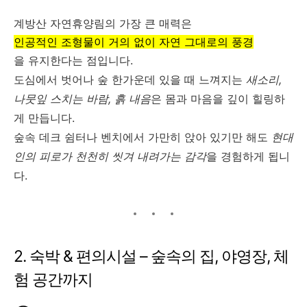
계방산 자연휴양림의 가장 큰 매력은
인공적인 조형물이 거의 없이 자연 그대로의 풍경
을 유지한다는 점입니다.
도심에서 벗어나 숲 한가운데 있을 때 느껴지는
새소리,
나뭇잎 스치는 바람, 흙 내음
은 몸과 마음을 깊이 힐링하
게 만듭니다.
숲속 데크 쉼터나 벤치에서 가만히 앉아 있기만 해도
현대
인의 피로가 천천히 씻겨 내려가는 감각
을 경험하게 됩니
다.
2. 숙박 & 편의시설 – 숲속의 집, 야영장, 체
험 공간까지