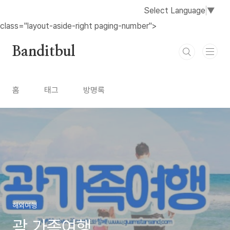
본문 바로가기
Select Language
▼
class="layout-aside-right paging-number">
Banditbul
홈
태그
방명록
해외여행
괌 가족여행