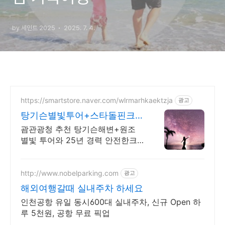
by 세인트 2025
2025. 7. 4.
https://smartstore.naver.com/wlrmarhkaektzja
광고
탕기슨별빛투어+스타돌핀크루
즈 패키지 특가 상품/ 완납
괌관광청 추천 탕기슨해변+원조
별빛 투어와 25년 경력 안전한크
루즈가 만났습니다!
http://www.nobelparking.com
광고
해외여행갈때 실내주차 하세요
인천공항 유일 동시600대 실내주차, 신규 Open 하
루 5천원, 공항 무료 픽업