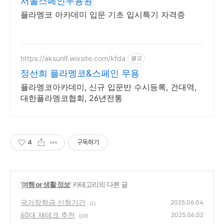
서울스페인무용원
플라멩코 아카데미 입문 기초 입시특기 자격증
https://aksunlf.wixsite.com/kfda
광고
정선희 플라멩코&스페인 무용
플라멩코아카데미, 신규 입문반 수시등록, 건대역,
대한플라멩코협회, 26년전통
4
구독하기
'
여행 or 생활 정보
' 카테고리의 다른 글
국가장학금 신청기간
2025.06.04
(1)
60대 재테크 추천
2025.06.02
(10)