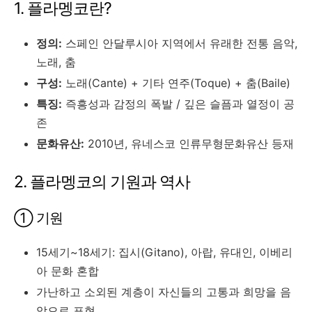
1. 플라멩코란?
정의:
스페인 안달루시아 지역에서 유래한 전통 음악,
노래, 춤
구성:
노래(Cante) + 기타 연주(Toque) + 춤(Baile)
특징:
즉흥성과 감정의 폭발 / 깊은 슬픔과 열정이 공
존
문화유산:
2010년, 유네스코 인류무형문화유산 등재
2. 플라멩코의 기원과 역사
① 기원
15세기~18세기: 집시(Gitano), 아랍, 유대인, 이베리
아 문화 혼합
가난하고 소외된 계층이 자신들의 고통과 희망을 음
악으로 표현