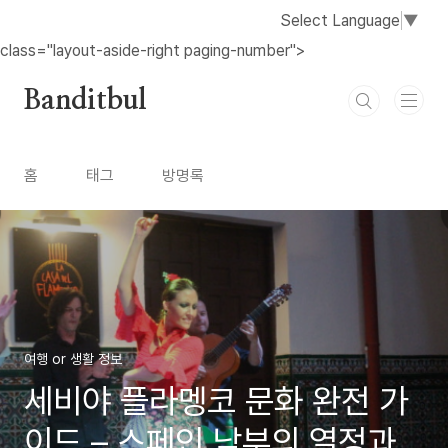
본문 바로가기
Select Language
▼
class="layout-aside-right paging-number">
Banditbul
홈
태그
방명록
여행 or 생활 정보
세비야 플라멩코 문화 완전 가
이드 – 스페인 남부의 열정과