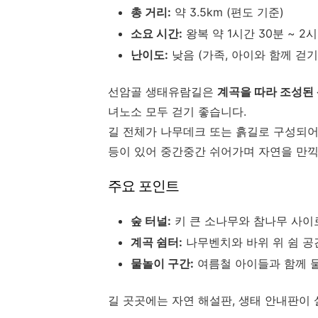
총 거리:
약 3.5km (편도 기준)
소요 시간:
왕복 약 1시간 30분 ~ 2
난이도:
낮음 (가족, 아이와 함께 걷기
선암골 생태유람길은
계곡을 따라 조성된
녀노소 모두 걷기 좋습니다.
길 전체가 나무데크 또는 흙길로 구성되어
등이 있어 중간중간 쉬어가며 자연을 만끽
주요 포인트
숲 터널:
키 큰 소나무와 참나무 사이
계곡 쉼터:
나무벤치와 바위 위 쉼 공
물놀이 구간:
여름철 아이들과 함께 
길 곳곳에는 자연 해설판, 생태 안내판이