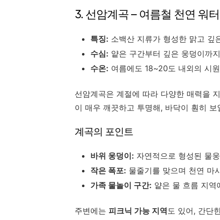
3. 선암계곡 – 여름철 천연 워
특징:
소백산 지류가 형성한 맑고 깊
수심:
얕은 구간부터 깊은 웅덩이까지
수온:
여름에도 18~20도 내외의 시
선암계곡은 계절에 따라 다양한 매력을 지
이 매우 깨끗하고 투명해, 바닥이 훤히 보
계곡의 포인트
바위 웅덩이:
자연적으로 형성된 물웅
작은 폭포:
물줄기를 맞으며 천연 마
가족 물놀이 구간:
얕은 물 흐름 지역
주변에는
피크닉 가능 지역
도 있어, 간단