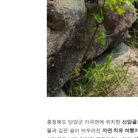
충청북도 단양군 가곡면에 위치한
선암골
물과 깊은 숲이 어우러진
자연 치유 여행