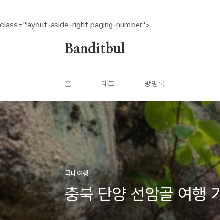
본문 바로가기
class="layout-aside-right paging-number">
Banditbul
홈
태그
방명록
국내여행
충북 단양 선암골 여행 