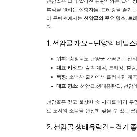
선암골은 널리 알려진 관광지와는 달리
상
휴식을 원하는 여행자들, 트레킹을 즐기는
이 콘텐츠에서는
선암골의 주요 명소, 트레
다.
1. 선암골 개요 – 단양의 비밀
위치:
충청북도 단양군 가곡면 두산리
대표 키워드:
숲속 계곡, 트레킹, 힐링
특징:
소백산 줄기에서 흘러내린 계곡
대표 명소:
선암골 생태유람길, 선암계
선암골은 깊고 울창한 숲 사이를 따라 투
로 도시의 소음을 완전히 잊을 수 있는 곳
2. 선암골 생태유람길 – 걷기 