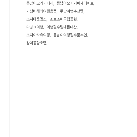
동남아모기기피제
동남아모기기피제디에트
가성비해외여행용품
쿠팡여행추천템
조지타운명소
조르조미국립공원
다낭ㅇ여행
여행필수템내돈내산
조지아자유여행
동남아여행필수품추언
창이공항호텔