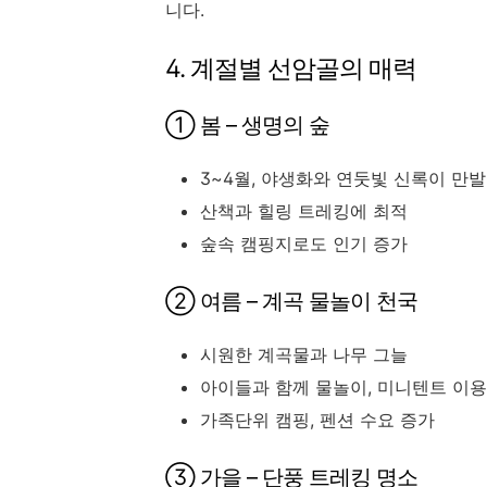
니다.
4. 계절별 선암골의 매력
① 봄 – 생명의 숲
3~4월, 야생화와 연둣빛 신록이 만발
산책과 힐링 트레킹에 최적
숲속 캠핑지로도 인기 증가
② 여름 – 계곡 물놀이 천국
시원한 계곡물과 나무 그늘
아이들과 함께 물놀이, 미니텐트 이용
가족단위 캠핑, 펜션 수요 증가
③ 가을 – 단풍 트레킹 명소