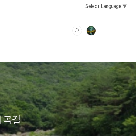
Select Language
▼
계곡길