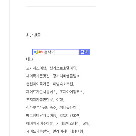
최근댓글
태그
코카서스여행
싱가포르호텔예약
제이득가든맛집
장거리비행꿀템ㅇ
춘천제이득가든
페낭숙소추천
제이드가든셔틀버스
조지아여행코스
조지아가볼만한곳
여행
싱가포르가성비숙소
거니들라이브
베트암다낭자유여행
호텔미벤쿨렌
에어아시아수하물
기내압박스타킹
꿀팁
제이드가든할일
말레이시아페낭여행