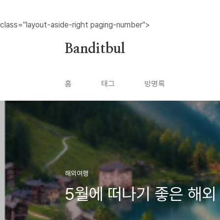
본문 바로가기
class="layout-aside-right paging-number">
Banditbul
홈
태그
방명록
해외여행
5월에 떠나기 좋은 해외