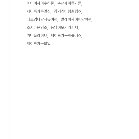
에어아시아수하물
춘천제이득가든
제이득가든맛집
장거리비행꿀템ㅇ
베트암다낭자유여행
말레이시아페낭여행
조지타운명소
동남아모기기피제
거니들라이브
제이드가든셔틀버스
제이드가든할일