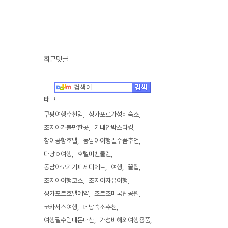
최근댓글
태그
쿠팡여행추천템
싱가포르가성비숙소
조지아가볼만한곳
기내압박스타킹
창이공항호텔
동남아여행필수품추언
다낭ㅇ여행
호텔미벤쿨렌
동남아모기기피제디에트
여행
꿀팁
조지아여행코스
조지아자유여행
싱가포르호텔예약
조르조미국립공원
코카서스여행
페낭숙소추천
여행필수템내돈내산
가성비해외여행용품