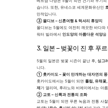
베트남 다낭은 5월이 되면 건기와 우기의
습니다. 또한, 유네스코 세계문화유산인
만적입니다.
③ 몰디브 – 신혼여행 & 럭셔리 휴양지
몰디브는 5월에도 여전히 깨끗한 바다와 
워터 빌라에서
인도양의 아름다운 석양
을
3. 일본 – 벚꽃이 진 후 
5월의 일본은 벚꽃 시즌이 끝난 후,
싱그러
니다.
① 홋카이도 – 꽃이 만개하는 대자연의 
홋카이도에서는 5월이 되면
튤립, 유채꽃
제
가 열리며, 후라노와 비에이에서는 아름
② 교토 – 신록과 전통의 조화
교토는 5월이 되면 푸른 녹음과 전통 사